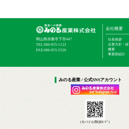
会社概要
岡山県赤磐市下市447
社長挨拶
TEL.086-955-1122
企業方針・経
概要
FAX.086-955-5520
事業部紹介
みのる産業 / 公式SNSアカウント
(モバイル用QRｺｰﾄﾞ)